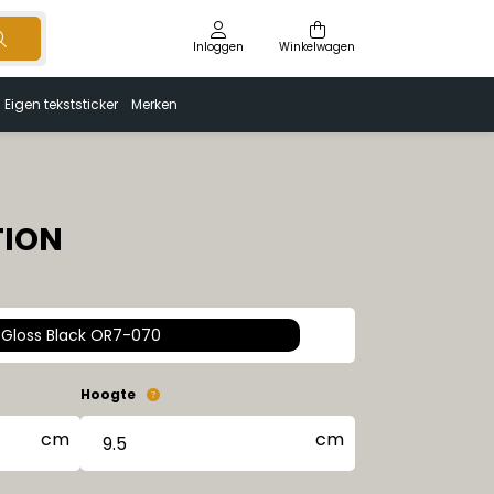
Inloggen
Winkelwagen
Eigen tekststicker
Merken
TION
Gloss Black OR7-070
Hoogte