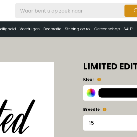
eiligheid
Voertuigen
Decoratie
Striping op rol
Gereedschap
SALE!!!
LIMITED EDI
Kleur
Breedte