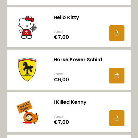
Hello Kitty
Vanaf
€7,00
Horse Power Schild
Vanaf
€6,00
I Killed Kenny
Vanaf
€7,00