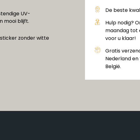
De beste kwali
stendige UV-
 mooi blijft.
Hulp nodig? O
maandag tot e
sticker zonder witte
voor u klaar!
Gratis verzen
Nederland en 
België.