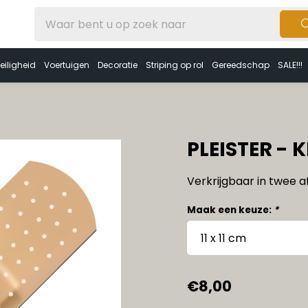
eiligheid
Voertuigen
Decoratie
Striping op rol
Gereedschap
SALE!!!
PLEISTER - 
Verkrijgbaar in twee 
Maak een keuze:
*
€8,00