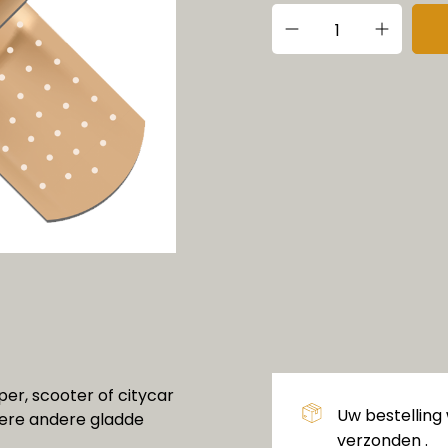
er, scooter of citycar
Uw bestelling
dere andere gladde
verzonden .