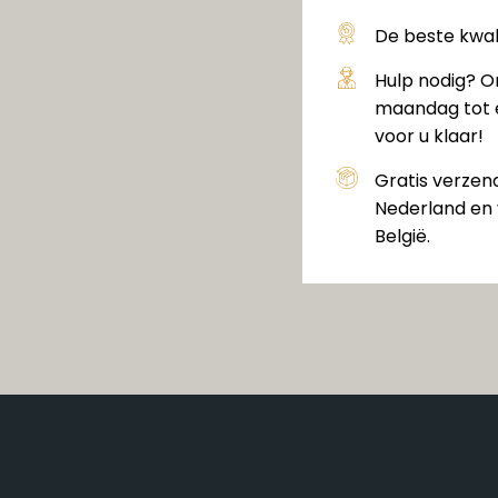
De beste kwali
Hulp nodig? O
maandag tot e
voor u klaar!
Gratis verzen
Nederland en 
België.