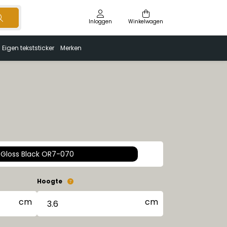
Inloggen
Winkelwagen
Eigen tekststicker
Merken
Gloss Black OR7-070
Hoogte