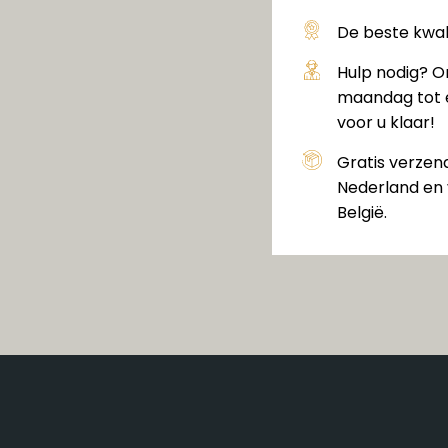
De beste kwali
Hulp nodig? O
maandag tot e
voor u klaar!
Gratis verzen
Nederland en 
België.