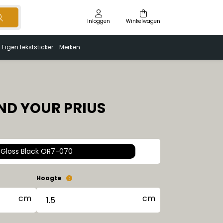
Inloggen
Winkelwagen
Eigen tekststicker
Merken
ND YOUR PRIUS
Gloss Black OR7-070
Hoogte