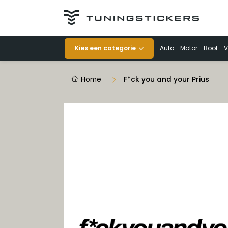
Categorieën
Kies een categorie
Auto
Motor
Boot
V
Auto
Home
F*ck you and your Prius
Motor
Boot
Veiligheid
Voertuigen
Decoratie
Striping op rol