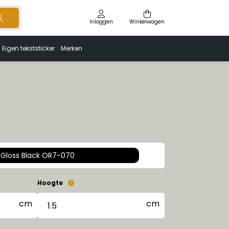
Inloggen
Winkelwagen
Eigen tekststicker
Merken
Gloss Black OR7-070
Hoogte