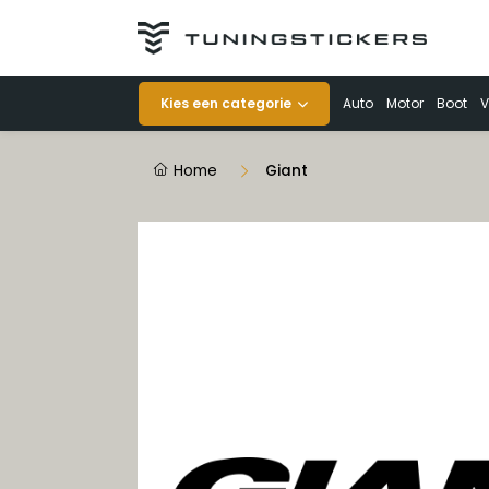
Categorieën
Kies een categorie
Auto
Motor
Boot
V
Auto
Home
Giant
Motor
Boot
Veiligheid
Voertuigen
Decoratie
Striping op rol