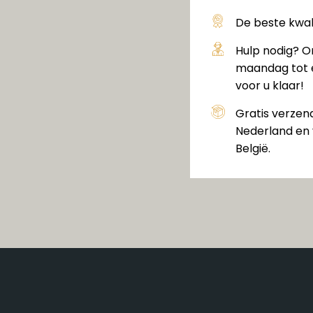
De beste kwali
Hulp nodig? O
maandag tot e
voor u klaar!
Gratis verzen
Nederland en 
België.