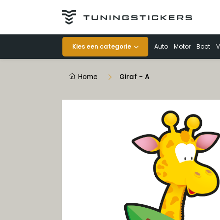
Categorieën
Kies een categorie
Auto
Motor
Boot
V
Auto
Home
Giraf - A
Motor
Boot
Veiligheid
Voertuigen
Decoratie
Striping op rol