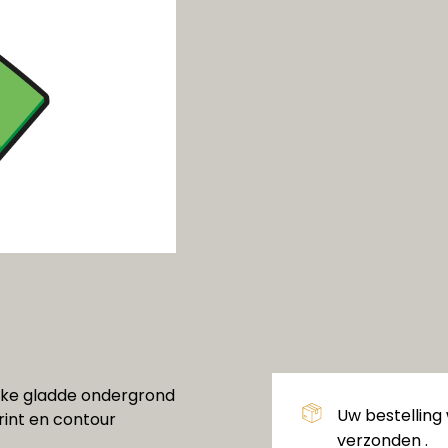
elke gladde ondergrond
Uw bestelling
print en contour
verzonden .