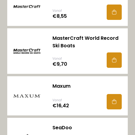
Vanaf
€8,55
MasterCraft World Record
Ski Boats
Vanaf
€9,70
Maxum
Vanaf
€16,42
SeaDoo