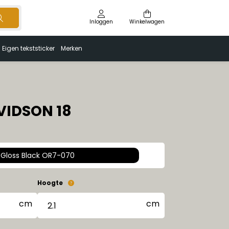
Inloggen
Winkelwagen
Eigen tekststicker
Merken
IDSON 18
Gloss Black OR7-070
Hoogte