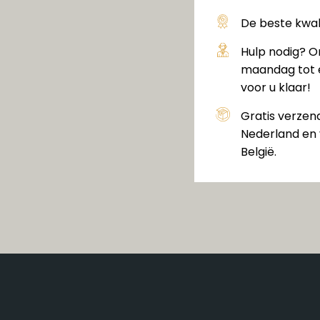
De beste kwali
Hulp nodig? O
maandag tot e
voor u klaar!
Gratis verzen
Nederland en 
België.