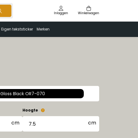
Inloggen
Winkelwagen
Eigen tekststicker
Merken
Gloss Black OR7-070
Hoogte