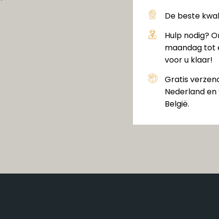
De beste kwali
Hulp nodig? O
maandag tot e
voor u klaar!
Gratis verzen
Nederland en 
België.