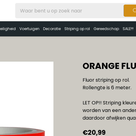
eiligheid
Voertuigen
Decoratie
Striping op rol
Gereedschap
SALE!!!
ORANGE FLU
Fluor striping op rol.
Rollengte is 6 meter.
LET OP!! Striping kleu
worden van een ander
daardoor afwijken qua 
€20,99