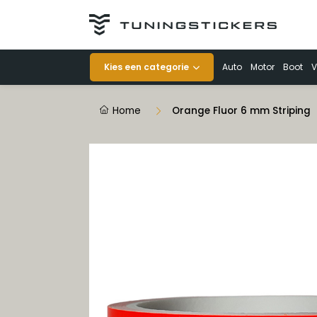
Categorieën
Kies een categorie
Auto
Motor
Boot
V
Auto
Home
Orange Fluor 6 mm Striping
Motor
Boot
Veiligheid
Voertuigen
Decoratie
Striping op rol