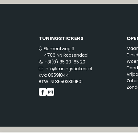
TUNINGSTICKERS
OPE
Maan
Elementweg 3
Dinsd
4706 NN Roosendaal
Woen
+31(0) 85 20 185 20
Dond
info@tuningstickers.nl
Vrijd
Kvk: 89591844
Zate
BTW: NL865033110B01
Zond
© Copyri