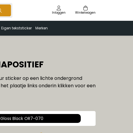
Inloggen
Winkelwagen
Eigen tekststicker
Merken
IAPOSITIEF
ur sticker op een lichte ondergrond
het plaatje links onderin klikken voor een
Gloss Black OR7-070