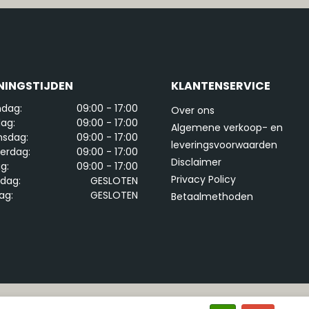
NINGSTIJDEN
KLANTENSERVICE
dag:
09:00 - 17:00
Over ons
ag:
09:00 - 17:00
Algemene verkoop- en
sdag:
09:00 - 17:00
leveringsvoorwaarden
erdag:
09:00 - 17:00
Disclaimer
ag:
09:00 - 17:00
Privacy Policy
rdag:
GESLOTEN
ag:
GESLOTEN
Betaalmethoden
ght 2026 Tuningstickers -
Webshop laten maken
door Re