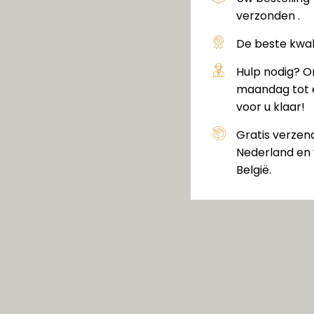
verzonden .
De beste kwali
Hulp nodig? O
maandag tot e
voor u klaar!
Gratis verzen
Nederland en 
België.