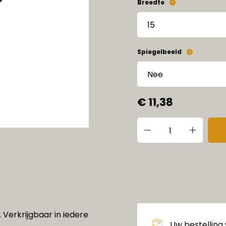
Breedte
Spiegelbeeld
€ 11,38
 Verkrijgbaar in iedere
Uw bestelling