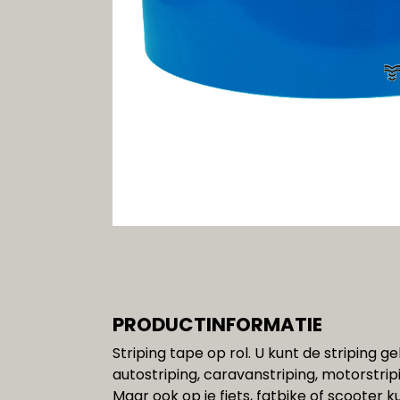
Gereedschap
SALE!!!
PRODUCTINFORMATIE
Striping tape op rol. U kunt de striping g
autostriping, caravanstriping, motorstri
Maar ook op je fiets, fatbike of scooter k