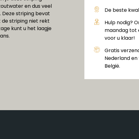
zoutwater en dus veel
De beste kwali
. Deze striping bevat
de striping niet rekt
Hulp nodig? O
age kunt u het laagje
maandag tot e
ans.
voor u klaar!
Gratis verzen
Nederland en 
België.