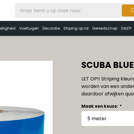
eiligheid
Voertuigen
Decoratie
Striping op rol
Gereedschap
SALE!!!
SCUBA BLUE
LET OP!! Striping kleu
worden van een ander
daardoor afwijken qua 
Maak een keuze:
*