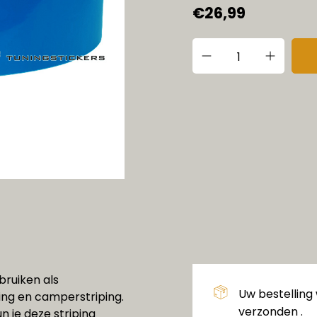
€26,99
ebruiken als
Uw bestelling
ping en camperstriping.
verzonden .
un je deze striping