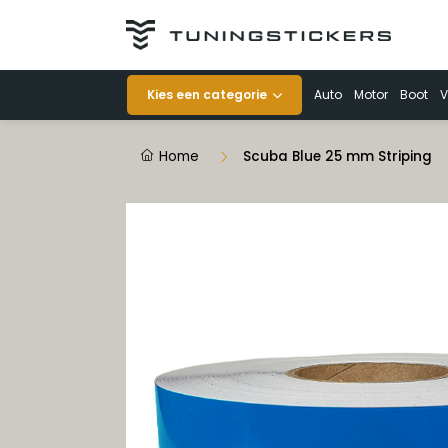
Categorieën
Kies een categorie
Auto
Motor
Boot
V
Auto
Home
Scuba Blue 25 mm Striping
Motor
Boot
Veiligheid
Voertuigen
Decoratie
Striping op rol