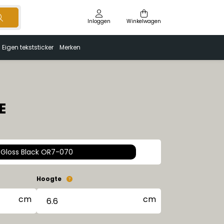
Inloggen
Winkelwagen
Eigen tekststicker
Merken
E
Gloss Black OR7-070
Hoogte