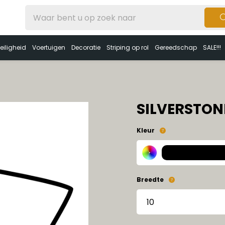
eiligheid
Voertuigen
Decoratie
Striping op rol
Gereedschap
SALE!!!
SILVERSTON
Kleur
Breedte