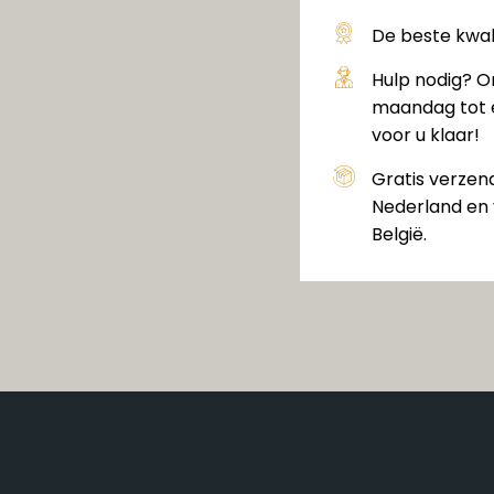
De beste kwali
Hulp nodig? O
maandag tot e
voor u klaar!
Gratis verzen
Nederland en 
België.