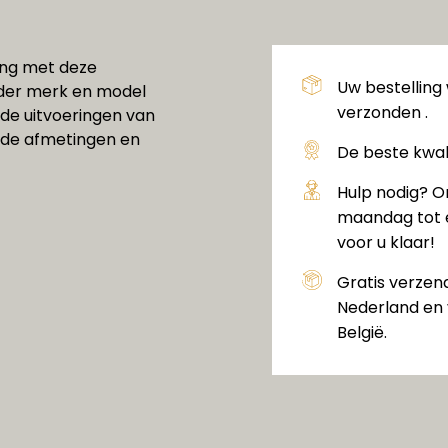
ling met deze
Uw bestelling
ieder merk en model
verzonden .
ende uitvoeringen van
ende afmetingen en
De beste kwali
Hulp nodig? O
maandag tot e
voor u klaar!
Gratis verzen
Nederland en 
België.