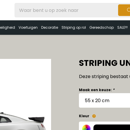
eiligheid
Voertuigen
Decoratie
Striping op rol
Gereedschap
SALE!!!
STRIPING UN
Deze striping bestaat u
Maak een keuze:
*
Kleur