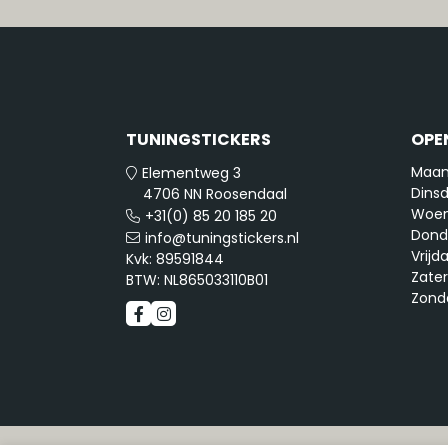
TUNINGSTICKERS
OPE
Maan
Elementweg 3
Dinsd
4706 NN Roosendaal
Woen
+31(0) 85 20 185 20
Dond
info@tuningstickers.nl
Vrijd
Kvk: 89591844
Zate
BTW: NL865033110B01
Zond