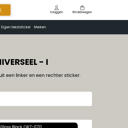
Inloggen
Winkelwagen
Eigen tekststicker
Merken
IVERSEEL - I
it een linker en een rechter sticker.
Gloss Black OR7-070