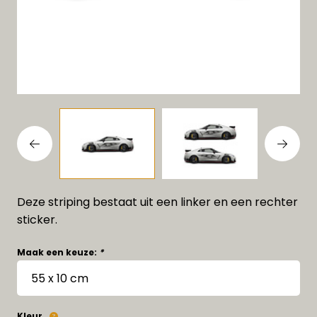
Deze striping bestaat uit een linker en een rechter
sticker.
Maak een keuze:
*
Kleur