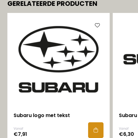
GERELATEERDE PRODUCTEN
Subaru logo met tekst
Subaru 
Vanaf
Vanaf
€7,91
€6,30