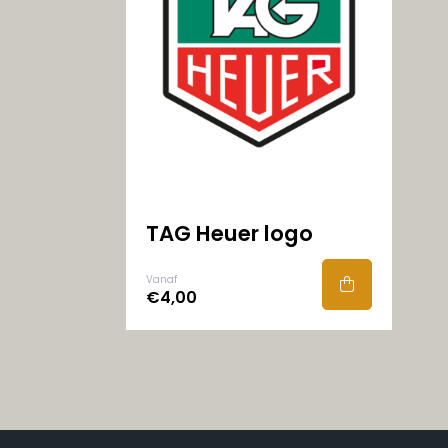
TAG Heuer logo
Vanaf
€4,00