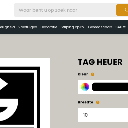
eiligheid
Voertuigen
Decoratie
Striping op rol
Gereedschap
SALE!!!
TAG HEUER
Kleur
Breedte