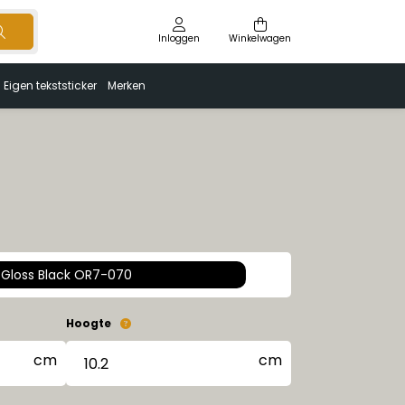
Inloggen
Winkelwagen
Eigen tekststicker
Merken
Gloss Black OR7-070
Hoogte