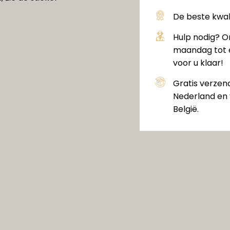
De beste kwali
Hulp nodig? O
maandag tot e
voor u klaar!
Gratis verzen
Nederland en 
België.