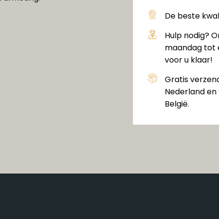
De beste kwali
Hulp nodig? O
maandag tot e
voor u klaar!
Gratis verzen
Nederland en 
België.