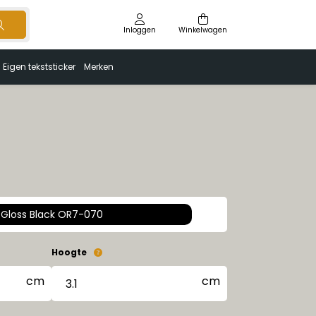
Inloggen
Winkelwagen
Eigen tekststicker
Merken
Gloss Black OR7-070
Hoogte