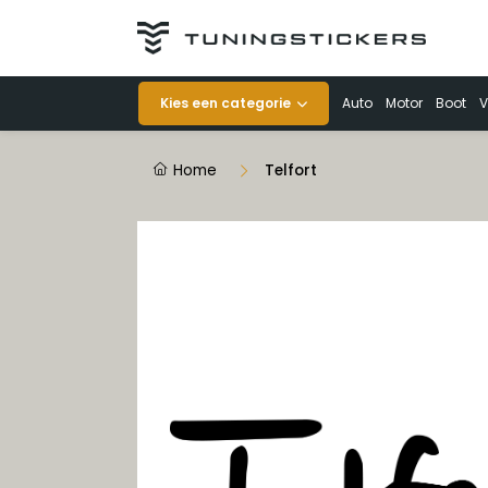
Categorieën
Kies een categorie
Auto
Motor
Boot
V
Auto
Home
Telfort
Motor
Boot
Veiligheid
Voertuigen
Decoratie
Striping op rol