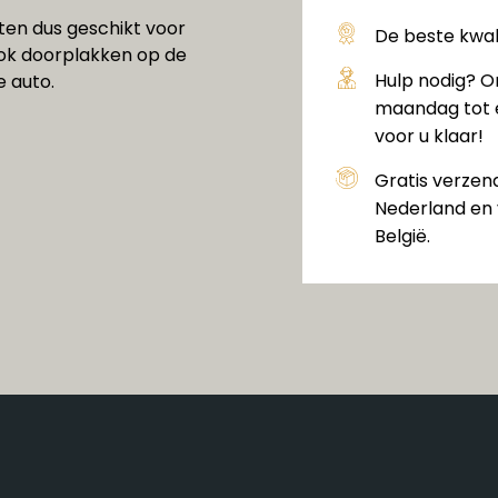
ten dus geschikt voor
De beste kwali
ook doorplakken op de
Hulp nodig? O
e auto.
maandag tot e
voor u klaar!
Gratis verzen
Nederland en 
België.