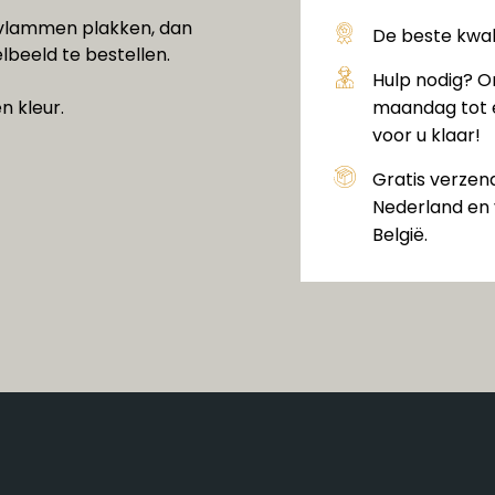
g vlammen plakken, dan
De beste kwali
elbeeld te bestellen.
Hulp nodig? O
n kleur.
maandag tot e
voor u klaar!
Gratis verzen
Nederland en 
België.