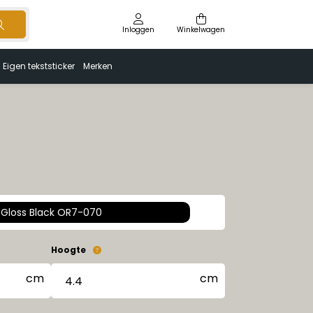
Inloggen
Winkelwagen
Eigen tekststicker
Merken
Gloss Black OR7-070
Hoogte