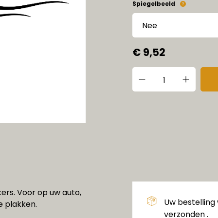
Spiegelbeeld
€ 9,52
ers. Voor op uw auto,
Uw bestelling
e plakken.
verzonden .