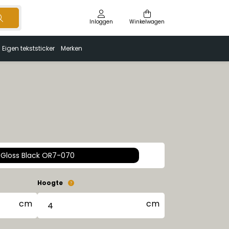
Inloggen
Winkelwagen
Eigen tekststicker
Merken
Gloss Black OR7-070
Hoogte