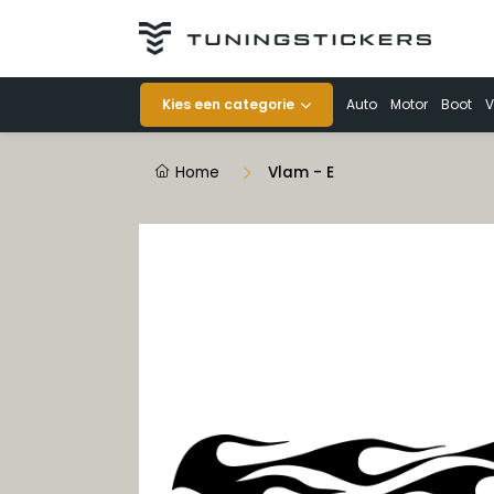
Categorieën
Kies een categorie
Auto
Motor
Boot
V
Auto
Home
Vlam - E
Motor
Boot
Veiligheid
Voertuigen
Decoratie
Striping op rol