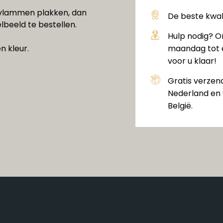
g vlammen plakken, dan
De beste kwali
elbeeld te bestellen.
Hulp nodig? O
n kleur.
maandag tot e
voor u klaar!
Gratis verzen
Nederland en 
België.