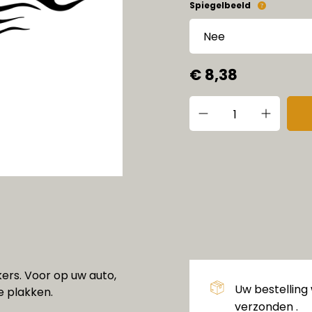
Spiegelbeeld
€ 8,38
ers. Voor op uw auto,
Uw bestelling
e plakken.
verzonden .