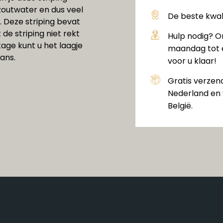
zoutwater en dus veel
De beste kwali
. Deze striping bevat
de striping niet rekt
Hulp nodig? O
age kunt u het laagje
maandag tot e
ans.
voor u klaar!
Gratis verzen
Nederland en 
België.