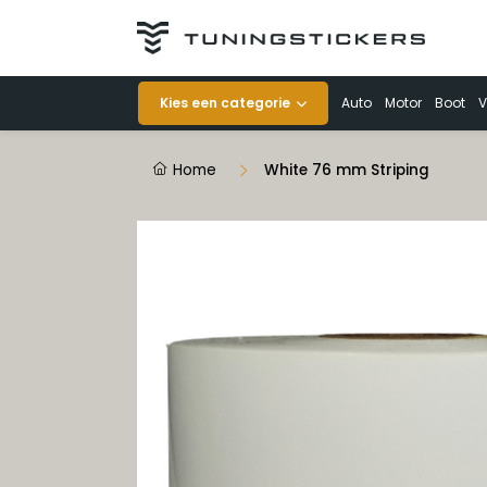
Categorieën
Kies een categorie
Auto
Motor
Boot
V
Auto
Home
White 76 mm Striping
Motor
Boot
Veiligheid
Voertuigen
Decoratie
Striping op rol