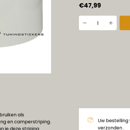
€47,99
ebruiken als
Uw bestelling
ping en camperstriping.
verzonden .
un je deze striping