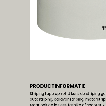
Gereedschap
SALE!!!
PRODUCTINFORMATIE
Striping tape op rol. U kunt de striping g
autostriping, caravanstriping, motorstri
Maar ook op je fiets, fatbike of scooter k