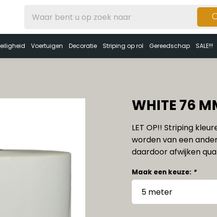
eiligheid
Voertuigen
Decoratie
Striping op rol
Gereedschap
SALE!!!
WHITE 76 M
LET OP!! Striping kleu
worden van een ander
daardoor afwijken qua 
Maak een keuze:
*