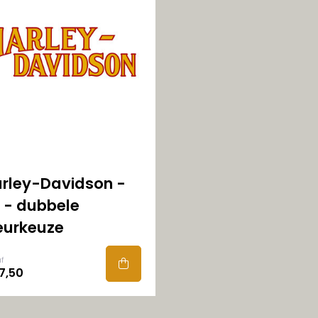
rley-Davidson -
 - dubbele
eurkeuze
f
7,50