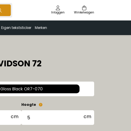
Inloggen
Winkelwagen
Eigen tekststicker
Merken
VIDSON 72
Gloss Black OR7-070
Hoogte