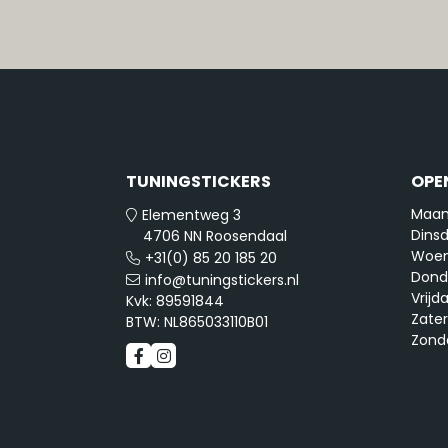
TUNINGSTICKERS
OPE
Maan
Elementweg 3
Dinsd
4706 NN Roosendaal
Woen
+31(0) 85 20 185 20
Dond
info@tuningstickers.nl
Vrijd
Kvk: 89591844
Zate
BTW: NL865033110B01
Zond