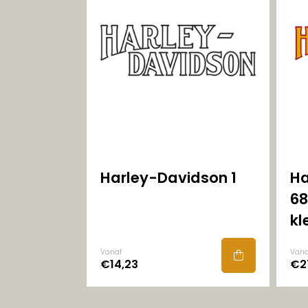
Harley-Davidson 1
Ha
68
kl
Vanaf
Vana
€14,23
€2