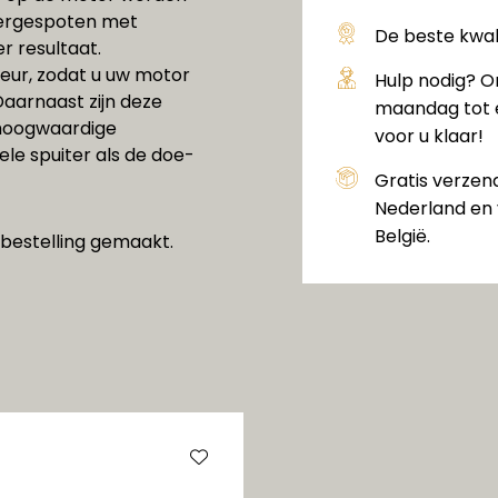
ergespoten met
De beste kwali
r resultaat.
leur, zodat u uw motor
Hulp nodig? O
 Daarnaast zijn deze
maandag tot e
n hoogwaardige
voor u klaar!
ele spuiter als de doe-
Gratis verzen
Nederland en 
België.
 bestelling gemaakt.