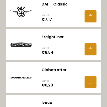
DAF - Classic
Vanaf
€7,17
Freightliner
Vanaf
€8,54
Globetrotter
Vanaf
€6,23
Iveco