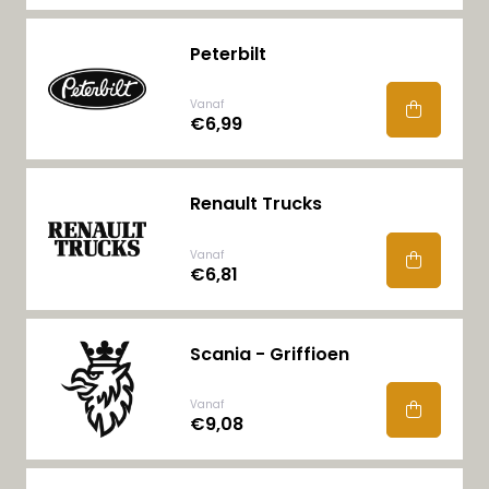
Peterbilt
Vanaf
€6,99
Renault Trucks
Vanaf
€6,81
Scania - Griffioen
Vanaf
€9,08